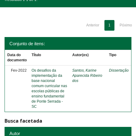
Anterior
1
Póximo
Conjunto de itens:
Data do
Título
Autor(es)
Tipo
documento
Fev-2022
Os desafios da
Santos, Karine
Dissertação
implementação da
Aparecida Ribeiro
base nacional
dos
comum curricular nas
escolas públicas de
ensino fundamental
de Ponte Serrada -
SC
Busca facetada
Autor