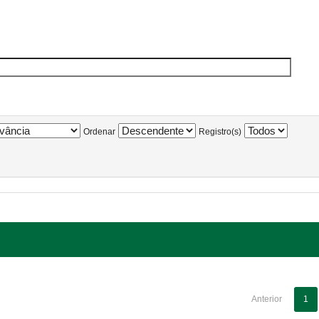
Ordenar
Registro(s)
Anterior
1