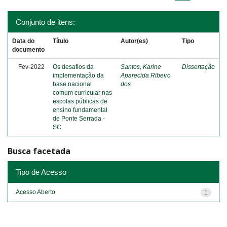
Conjunto de itens:
Data do
Título
Autor(es)
Tipo
documento
Fev-2022
Os desafios da
Santos, Karine
Dissertação
implementação da
Aparecida Ribeiro
base nacional
dos
comum curricular nas
escolas públicas de
ensino fundamental
de Ponte Serrada -
SC
Busca facetada
Tipo de Acesso
Acesso Aberto
1