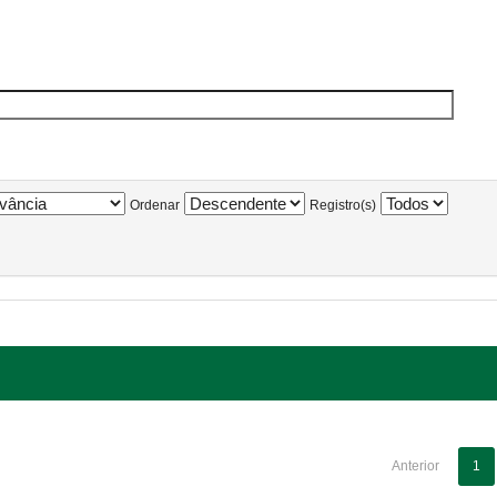
Ordenar
Registro(s)
Anterior
1