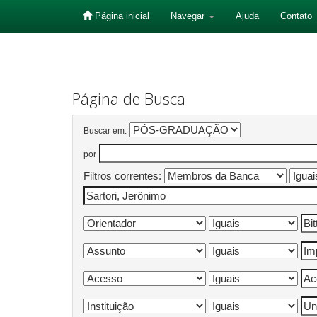
Página inicial
Navegar
Ajuda
Contato
Skip
navigation
Página de Busca
Buscar em:
por
Filtros correntes: