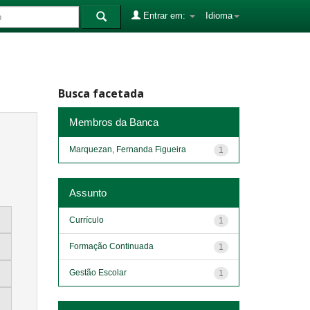
Entrar em:
Idioma
Busca facetada
Membros da Banca
Marquezan, Fernanda Figueira
1
Assunto
Currículo
1
Formação Continuada
1
Gestão Escolar
1