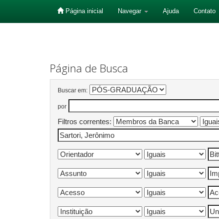
Página inicial
Navegar
Ajuda
Contato
Skip
navigation
Página de Busca
Buscar em:
por
Filtros correntes: