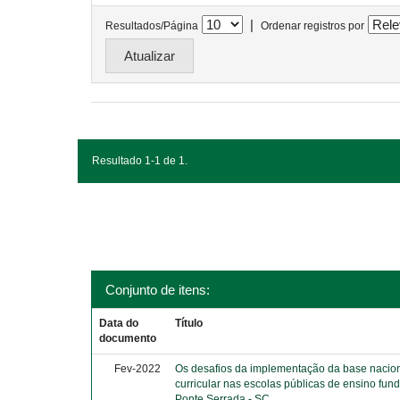
|
Resultados/Página
Ordenar registros por
Resultado 1-1 de 1.
Conjunto de itens:
Data do
Título
documento
Fev-2022
Os desafios da implementação da base naci
curricular nas escolas públicas de ensino fun
Ponte Serrada - SC