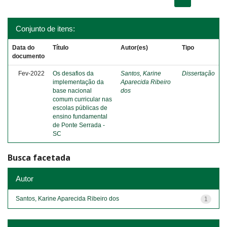
Conjunto de itens:
Data do
Título
Autor(es)
Tipo
documento
Fev-2022
Os desafios da
Santos, Karine
Dissertação
implementação da
Aparecida Ribeiro
base nacional
dos
comum curricular nas
escolas públicas de
ensino fundamental
de Ponte Serrada -
SC
Busca facetada
Autor
Santos, Karine Aparecida Ribeiro dos
1