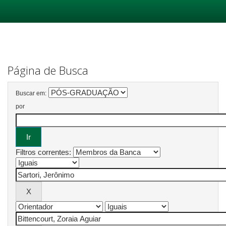
Skip
navigation
Página de Busca
Buscar em:
por
Filtros correntes: