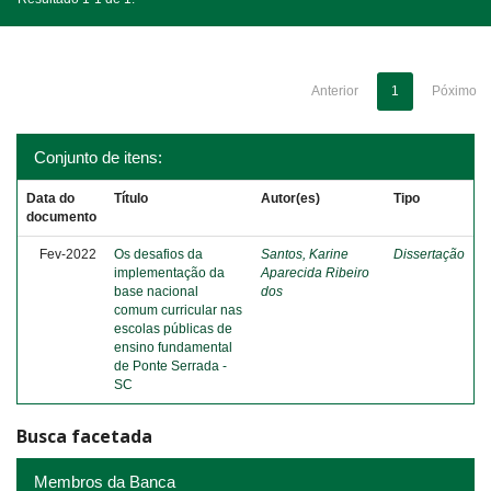
Anterior
1
Póximo
Conjunto de itens:
Data do
Título
Autor(es)
Tipo
documento
Fev-2022
Os desafios da
Santos, Karine
Dissertação
implementação da
Aparecida Ribeiro
base nacional
dos
comum curricular nas
escolas públicas de
ensino fundamental
de Ponte Serrada -
SC
Busca facetada
Membros da Banca