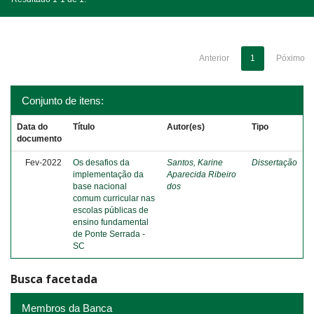
Anterior
1
Póximo
Conjunto de itens:
Data do
Título
Autor(es)
Tipo
documento
Fev-2022
Os desafios da
Santos, Karine
Dissertação
implementação da
Aparecida Ribeiro
base nacional
dos
comum curricular nas
escolas públicas de
ensino fundamental
de Ponte Serrada -
SC
Busca facetada
Membros da Banca