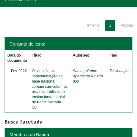
Anterior
1
Póximo
Conjunto de itens:
Data do
Título
Autor(es)
Tipo
documento
Fev-2022
Os desafios da
Santos, Karine
Dissertação
implementação da
Aparecida Ribeiro
base nacional
dos
comum curricular nas
escolas públicas de
ensino fundamental
de Ponte Serrada -
SC
Busca facetada
Membros da Banca