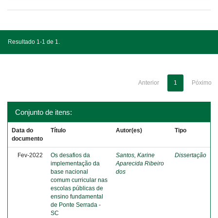
Resultado 1-1 de 1.
Anterior
1
Póximo
Conjunto de itens:
Data do
Título
Autor(es)
Tipo
documento
Fev-2022
Os desafios da
Santos, Karine
Dissertação
implementação da
Aparecida Ribeiro
base nacional
dos
comum curricular nas
escolas públicas de
ensino fundamental
de Ponte Serrada -
SC