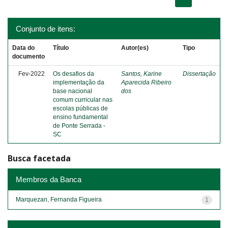
Conjunto de itens:
Data do
Título
Autor(es)
Tipo
documento
Fev-2022
Os desafios da
Santos, Karine
Dissertação
implementação da
Aparecida Ribeiro
base nacional
dos
comum curricular nas
escolas públicas de
ensino fundamental
de Ponte Serrada -
SC
Busca facetada
Membros da Banca
Marquezan, Fernanda Figueira
1