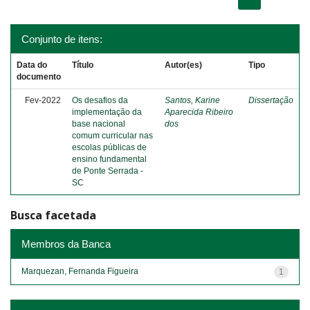
Conjunto de itens:
Data do
Título
Autor(es)
Tipo
documento
Fev-2022
Os desafios da
Santos, Karine
Dissertação
implementação da
Aparecida Ribeiro
base nacional
dos
comum curricular nas
escolas públicas de
ensino fundamental
de Ponte Serrada -
SC
Busca facetada
Membros da Banca
Marquezan, Fernanda Figueira
1