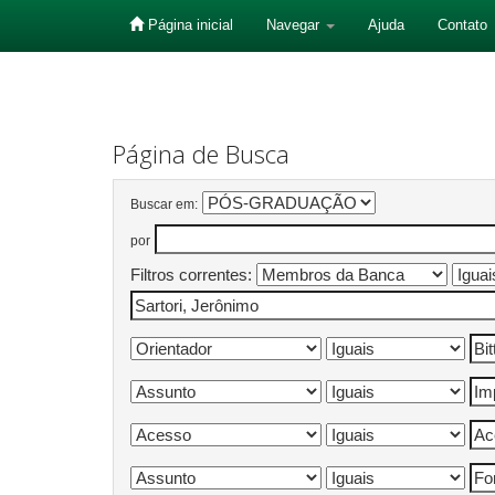
Página inicial
Navegar
Ajuda
Contato
Skip
navigation
Página de Busca
Buscar em:
por
Filtros correntes: