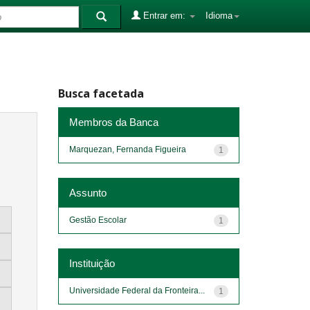
Entrar em:
Idioma
Busca facetada
Membros da Banca
Marquezan, Fernanda Figueira
1
Assunto
Gestão Escolar
1
Instituição
Universidade Federal da Fronteira...
1