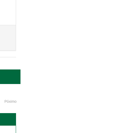
Póximo
o