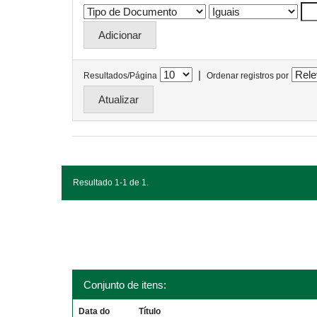
|
Resultados/Página
Ordenar registros por
Resultado 1-1 de 1.
Conjunto de itens:
Data do
Título