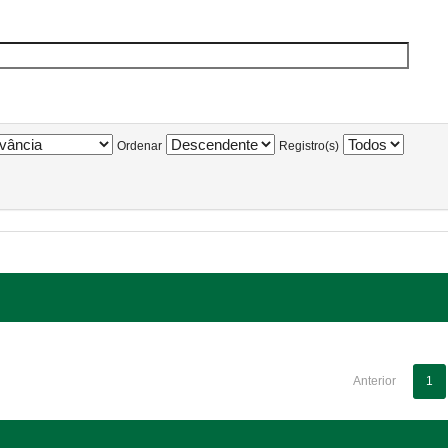
Ordenar
Registro(s)
Anterior
1