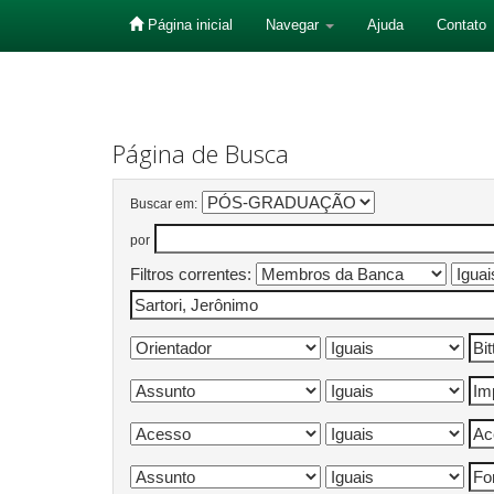
Página inicial
Navegar
Ajuda
Contato
Skip
navigation
Página de Busca
Buscar em:
por
Filtros correntes: