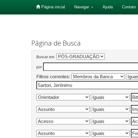
Página inicial
Navegar
Ajuda
Contato
Skip
navigation
Página de Busca
Buscar em:
por
Filtros correntes: