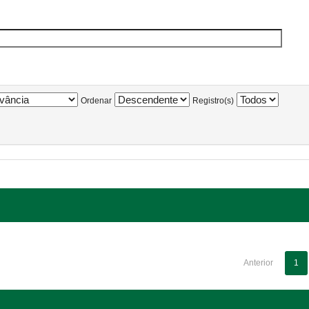
Ordenar
Registro(s)
Anterior
1