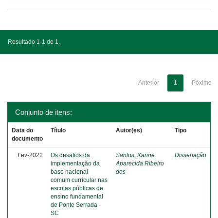
Resultado 1-1 de 1.
Anterior
1
Póximo
Conjunto de itens:
Data do
Título
Autor(es)
Tipo
documento
Fev-2022
Os desafios da
Santos, Karine
Dissertação
implementação da
Aparecida Ribeiro
base nacional
dos
comum curricular nas
escolas públicas de
ensino fundamental
de Ponte Serrada -
SC