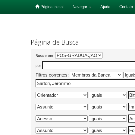
Página inicial
Navegar
Ajuda
Contato
Skip
navigation
Página de Busca
Buscar em:
por
Filtros correntes: