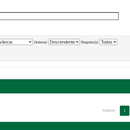
Ordenar
Registro(s)
Anterior
1