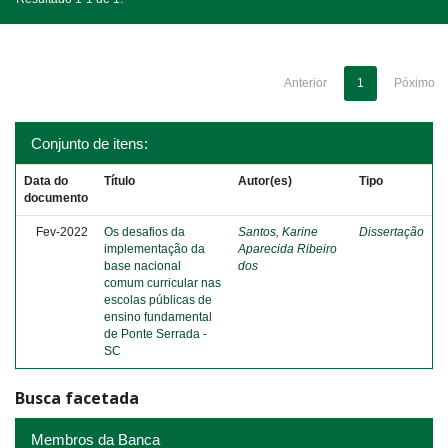
Anterior
1
Póximo
Conjunto de itens:
Data do
Título
Autor(es)
Tipo
documento
Fev-2022
Os desafios da
Santos, Karine
Dissertação
implementação da
Aparecida Ribeiro
base nacional
dos
comum curricular nas
escolas públicas de
ensino fundamental
de Ponte Serrada -
SC
Busca facetada
Membros da Banca