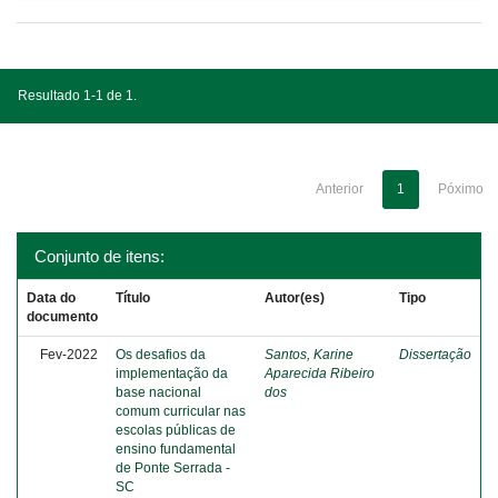
Resultado 1-1 de 1.
Anterior
1
Póximo
Conjunto de itens:
Data do
Título
Autor(es)
Tipo
documento
Fev-2022
Os desafios da
Santos, Karine
Dissertação
implementação da
Aparecida Ribeiro
base nacional
dos
comum curricular nas
escolas públicas de
ensino fundamental
de Ponte Serrada -
SC