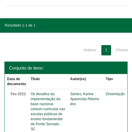
Resultado 1-1 de 1.
Anterior
1
Póximo
Conjunto de itens:
Data do
Título
Autor(es)
Tipo
documento
Fev-2022
Os desafios da
Santos, Karine
Dissertação
implementação da
Aparecida Ribeiro
base nacional
dos
comum curricular nas
escolas públicas de
ensino fundamental
de Ponte Serrada -
SC