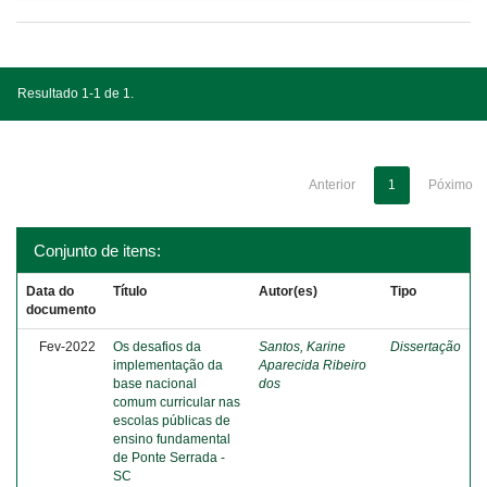
Resultado 1-1 de 1.
Anterior
1
Póximo
Conjunto de itens:
Data do
Título
Autor(es)
Tipo
documento
Fev-2022
Os desafios da
Santos, Karine
Dissertação
implementação da
Aparecida Ribeiro
base nacional
dos
comum curricular nas
escolas públicas de
ensino fundamental
de Ponte Serrada -
SC