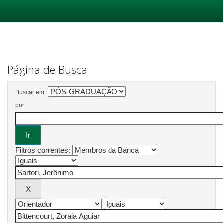
Skip
navigation
Página de Busca
Buscar em:
por
Filtros correntes: