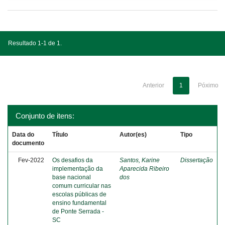
Resultado 1-1 de 1.
Anterior
1
Póximo
Conjunto de itens:
Data do
Título
Autor(es)
Tipo
documento
Fev-2022
Os desafios da
Santos, Karine
Dissertação
implementação da
Aparecida Ribeiro
base nacional
dos
comum curricular nas
escolas públicas de
ensino fundamental
de Ponte Serrada -
SC