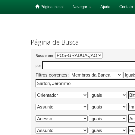
Página inicial
Navegar
Ajuda
Contato
Skip
navigation
Página de Busca
Buscar em:
por
Filtros correntes: