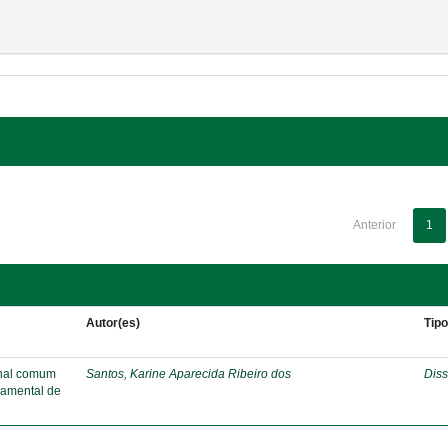
Anterior
1
Autor(es)
Tip
onal comum
Santos, Karine Aparecida Ribeiro dos
Diss
damental de