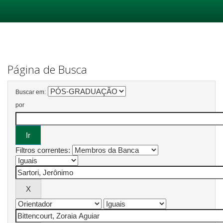
Skip
navigation
Página de Busca
Buscar em:
por
Filtros correntes: