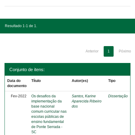
Resultado 1-1 de 1.
Anterior
1
Póximo
Conjunto de itens:
Data do
Título
Autor(es)
Tipo
documento
Fev-2022
Os desafios da
Santos, Karine
Dissertação
implementação da
Aparecida Ribeiro
base nacional
dos
comum curricular nas
escolas públicas de
ensino fundamental
de Ponte Serrada -
SC