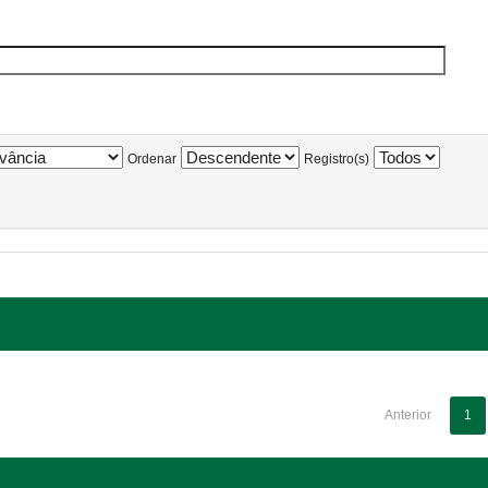
Ordenar
Registro(s)
Anterior
1