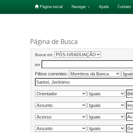
Página inicial
Navegar
Ajuda
Contato
Skip
navigation
Página de Busca
Buscar em:
por
Filtros correntes: