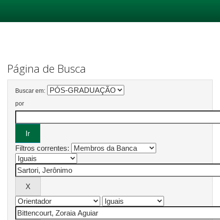
Skip
navigation
Página de Busca
Buscar em:
por
Filtros correntes: