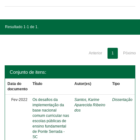
Resultado 1-1 de 1.
Anterior
1
Póximo
Conjunto de itens:
Data do
Título
Autor(es)
Tipo
documento
Fev-2022
Os desafios da
Santos, Karine
Dissertação
implementação da
Aparecida Ribeiro
base nacional
dos
comum curricular nas
escolas públicas de
ensino fundamental
de Ponte Serrada -
SC