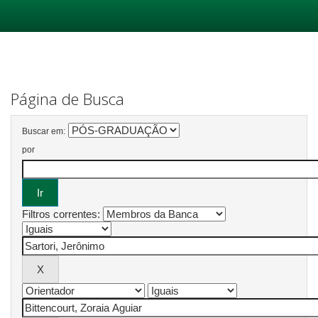
Skip
navigation
Página de Busca
Buscar em:
por
Filtros correntes: