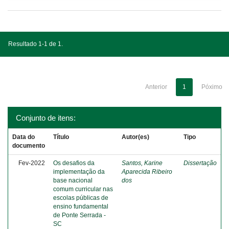
Resultado 1-1 de 1.
Anterior
1
Póximo
Conjunto de itens:
Data do
Título
Autor(es)
Tipo
documento
Fev-2022
Os desafios da
Santos, Karine
Dissertação
implementação da
Aparecida Ribeiro
base nacional
dos
comum curricular nas
escolas públicas de
ensino fundamental
de Ponte Serrada -
SC