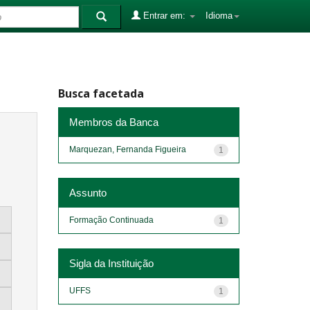
Entrar em:
Idioma
Busca facetada
Membros da Banca
Marquezan, Fernanda Figueira
1
Assunto
Formação Continuada
1
Sigla da Instituição
UFFS
1