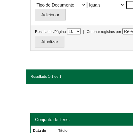
|
Resultados/Página
Ordenar registros por
Resultado 1-1 de 1.
Conjunto de itens:
Data do
Título