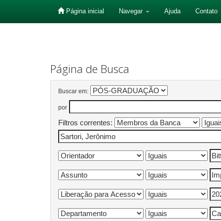
Página inicial
Navegar
Ajuda
Contato
Skip
navigation
Página de Busca
Buscar em:
por
Filtros correntes: