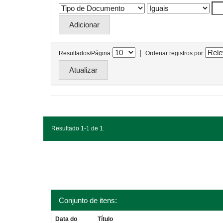
|
Resultados/Página
Ordenar registros por
Resultado 1-1 de 1.
Conjunto de itens:
Data do
Título