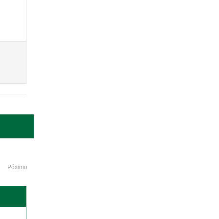
Póximo
o