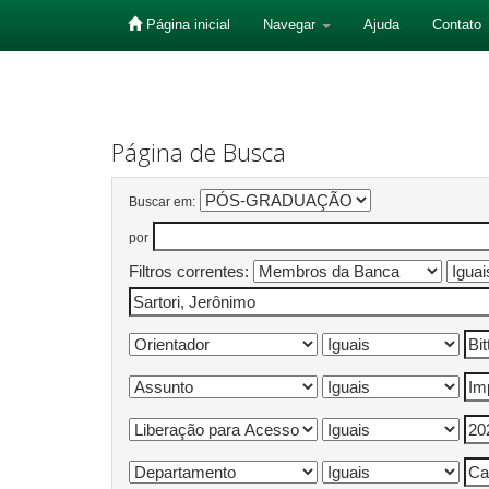
Página inicial
Navegar
Ajuda
Contato
Skip
navigation
Página de Busca
Buscar em:
por
Filtros correntes: