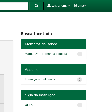
Entrar em:
Idioma
Busca facetada
Membros da Banca
Marquezan, Fernanda Figueira
1
Assunto
Formação Continuada
1
Sigla da Instituição
UFFS
1