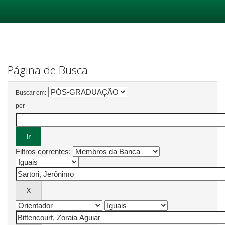
Skip
navigation
Página de Busca
Buscar em:
por
Filtros correntes: