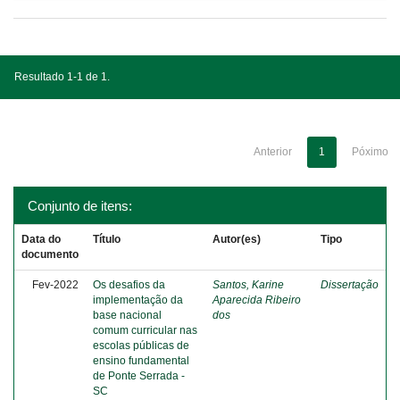
Resultado 1-1 de 1.
Anterior
1
Póximo
Conjunto de itens:
Data do
Título
Autor(es)
Tipo
documento
Fev-2022
Os desafios da
Santos, Karine
Dissertação
implementação da
Aparecida Ribeiro
base nacional
dos
comum curricular nas
escolas públicas de
ensino fundamental
de Ponte Serrada -
SC