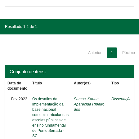
Resultado 1-1 de 1.
Anterior
1
Póximo
Conjunto de itens:
Data do
Título
Autor(es)
Tipo
documento
Fev-2022
Os desafios da
Santos, Karine
Dissertação
implementação da
Aparecida Ribeiro
base nacional
dos
comum curricular nas
escolas públicas de
ensino fundamental
de Ponte Serrada -
SC