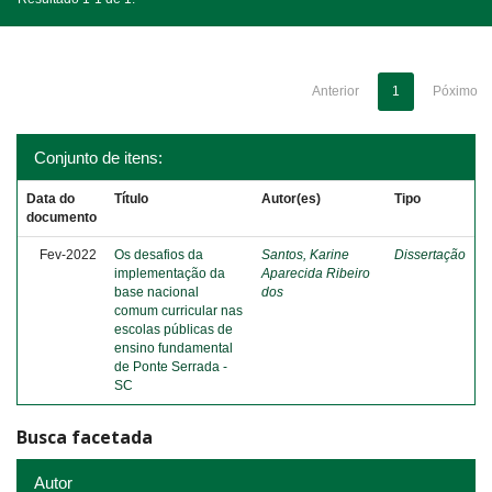
Anterior
1
Póximo
Conjunto de itens:
Data do
Título
Autor(es)
Tipo
documento
Fev-2022
Os desafios da
Santos, Karine
Dissertação
implementação da
Aparecida Ribeiro
base nacional
dos
comum curricular nas
escolas públicas de
ensino fundamental
de Ponte Serrada -
SC
Busca facetada
Autor