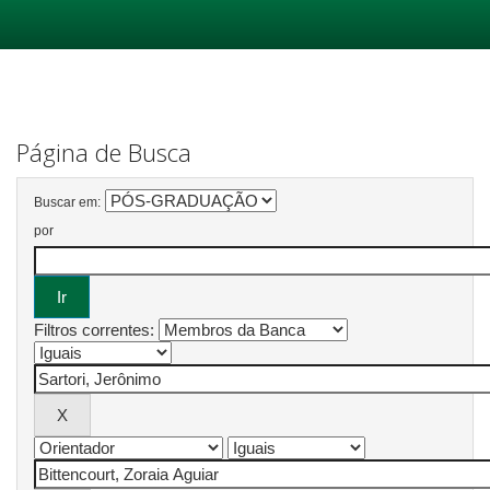
Skip
navigation
Página de Busca
Buscar em:
por
Filtros correntes: