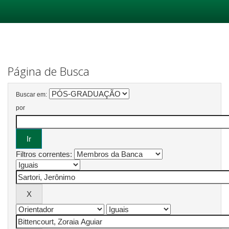
Skip
navigation
Página de Busca
Buscar em:
por
Filtros correntes: