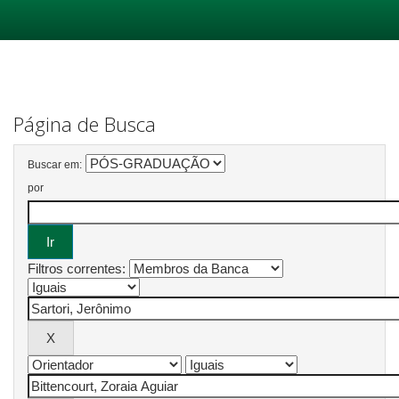
Skip
navigation
Página de Busca
Buscar em:
por
Filtros correntes: