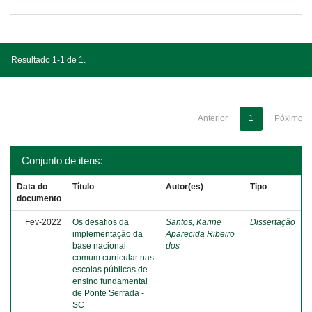
Resultado 1-1 de 1.
Anterior
1
Póximo
Conjunto de itens:
Data do
Título
Autor(es)
Tipo
documento
Fev-2022
Os desafios da
Santos, Karine
Dissertação
implementação da
Aparecida Ribeiro
base nacional
dos
comum curricular nas
escolas públicas de
ensino fundamental
de Ponte Serrada -
SC