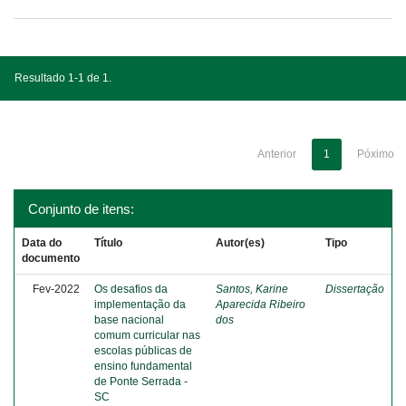
Resultado 1-1 de 1.
Anterior
1
Póximo
Conjunto de itens:
Data do
Título
Autor(es)
Tipo
documento
Fev-2022
Os desafios da
Santos, Karine
Dissertação
implementação da
Aparecida Ribeiro
base nacional
dos
comum curricular nas
escolas públicas de
ensino fundamental
de Ponte Serrada -
SC