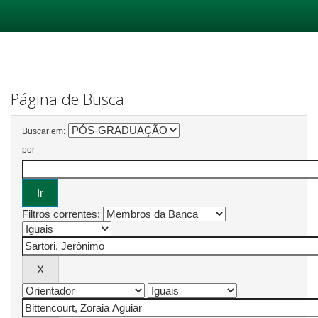
Skip
navigation
Página de Busca
Buscar em:
por
Filtros correntes: