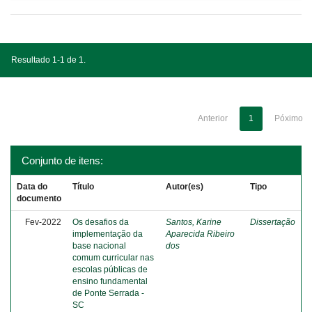
Resultado 1-1 de 1.
Anterior
1
Póximo
Conjunto de itens:
Data do
Título
Autor(es)
Tipo
documento
Fev-2022
Os desafios da
Santos, Karine
Dissertação
implementação da
Aparecida Ribeiro
base nacional
dos
comum curricular nas
escolas públicas de
ensino fundamental
de Ponte Serrada -
SC