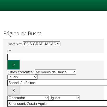
Skip
navigation
Página de Busca
Buscar em:
por
Filtros correntes: