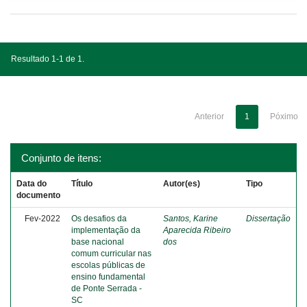
Resultado 1-1 de 1.
Anterior
1
Póximo
Conjunto de itens:
Data do
Título
Autor(es)
Tipo
documento
Fev-2022
Os desafios da
Santos, Karine
Dissertação
implementação da
Aparecida Ribeiro
base nacional
dos
comum curricular nas
escolas públicas de
ensino fundamental
de Ponte Serrada -
SC