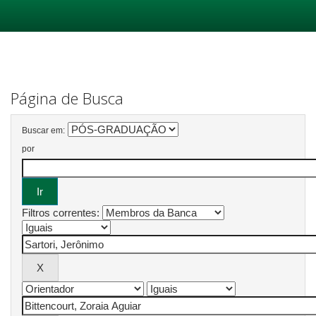
Skip
navigation
Página de Busca
Buscar em:
por
Filtros correntes: