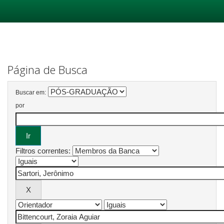
Skip
navigation
Página de Busca
Buscar em:
por
Filtros correntes: