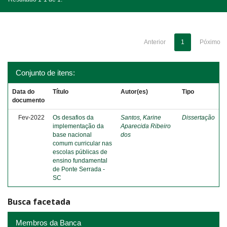
Anterior
1
Póximo
Conjunto de itens:
Data do
Título
Autor(es)
Tipo
documento
Fev-2022
Os desafios da
Santos, Karine
Dissertação
implementação da
Aparecida Ribeiro
base nacional
dos
comum curricular nas
escolas públicas de
ensino fundamental
de Ponte Serrada -
SC
Busca facetada
Membros da Banca