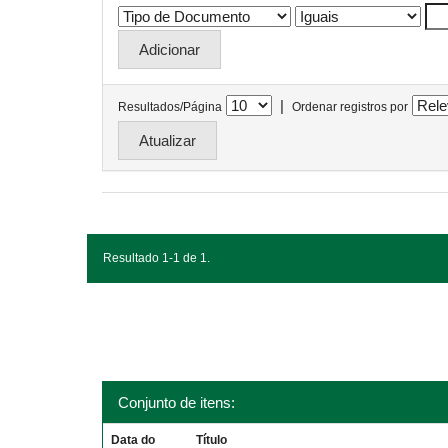
|
Resultados/Página
Ordenar registros por
Resultado 1-1 de 1.
Conjunto de itens:
Data do
Título