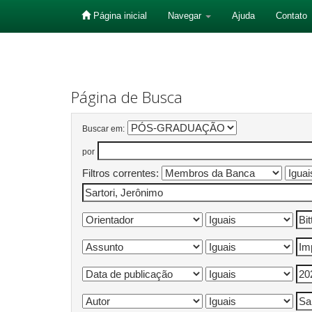
Página inicial
Navegar
Ajuda
Contato
Skip
navigation
Página de Busca
Buscar em:
por
Filtros correntes: