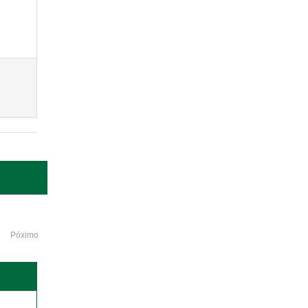
Póximo
o