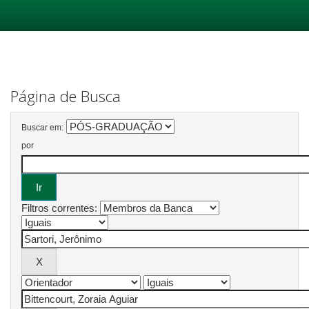
Skip
navigation
Página de Busca
Buscar em:
por
Filtros correntes: