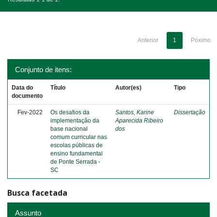
Anterior
1
Póximo
Conjunto de itens:
Data do
Título
Autor(es)
Tipo
documento
Fev-2022
Os desafios da
Santos, Karine
Dissertação
implementação da
Aparecida Ribeiro
base nacional
dos
comum curricular nas
escolas públicas de
ensino fundamental
de Ponte Serrada -
SC
Busca facetada
Assunto