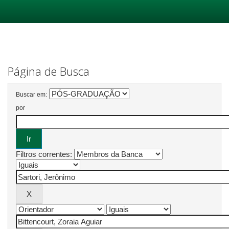
Skip
navigation
Página de Busca
Buscar em:
por
Filtros correntes: