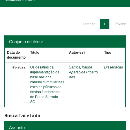
Anterior
1
Póximo
Conjunto de itens:
Data do
Título
Autor(es)
Tipo
documento
Fev-2022
Os desafios da
Santos, Karine
Dissertação
implementação da
Aparecida Ribeiro
base nacional
dos
comum curricular nas
escolas públicas de
ensino fundamental
de Ponte Serrada -
SC
Busca facetada
Assunto