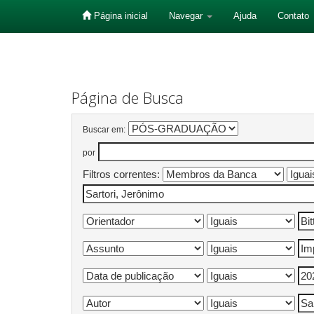
Página inicial
Navegar
Ajuda
Contato
Skip
navigation
Página de Busca
Buscar em:
por
Filtros correntes: