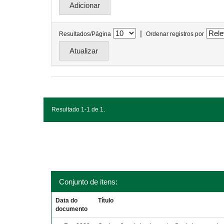
|
Resultados/Página
Ordenar registros por
Resultado 1-1 de 1.
Conjunto de itens:
Data do
Título
documento