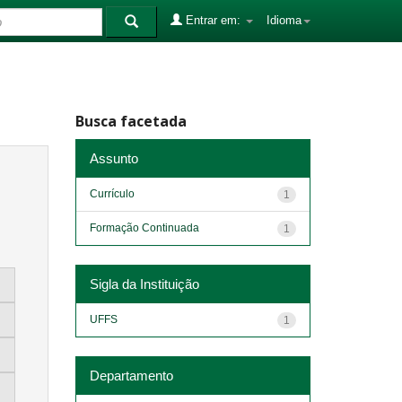
Entrar em:
Idioma
Busca facetada
Assunto
Currículo
1
Formação Continuada
1
Sigla da Instituição
UFFS
1
Departamento