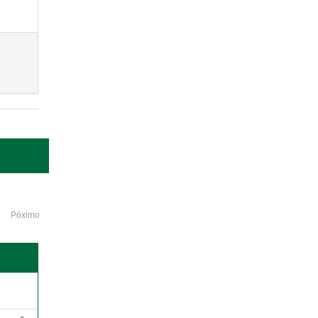
Póximo
o