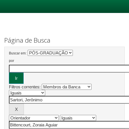
Skip
navigation
Página de Busca
Buscar em:
por
Filtros correntes: