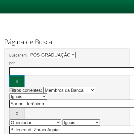
Skip
navigation
Página de Busca
Buscar em:
por
Filtros correntes: