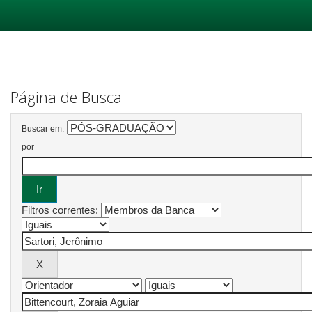
Skip
navigation
Página de Busca
Buscar em:
por
Filtros correntes: