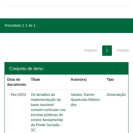
Resultado 1-1 de 1.
Anterior
1
Póximo
Conjunto de itens:
Data do
Título
Autor(es)
Tipo
documento
Fev-2022
Os desafios da
Santos, Karine
Dissertação
implementação da
Aparecida Ribeiro
base nacional
dos
comum curricular nas
escolas públicas de
ensino fundamental
de Ponte Serrada -
SC