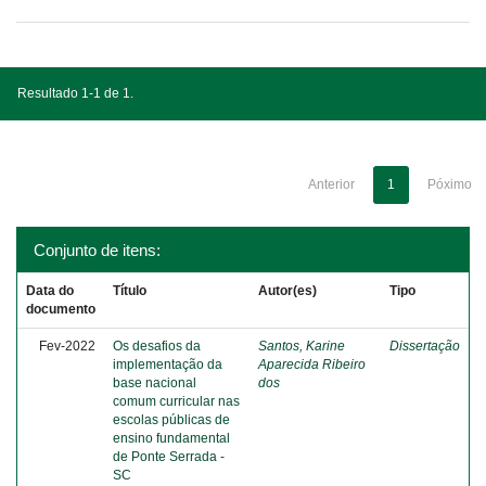
Resultado 1-1 de 1.
Anterior
1
Póximo
Conjunto de itens:
Data do
Título
Autor(es)
Tipo
documento
Fev-2022
Os desafios da
Santos, Karine
Dissertação
implementação da
Aparecida Ribeiro
base nacional
dos
comum curricular nas
escolas públicas de
ensino fundamental
de Ponte Serrada -
SC