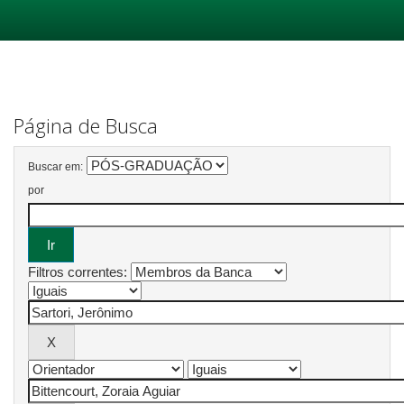
Skip
navigation
Página de Busca
Buscar em:
por
Filtros correntes: