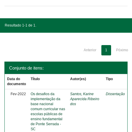
Resultado 1-1 de 1.
Anterior
1
Póximo
Conjunto de itens:
Data do
Título
Autor(es)
Tipo
documento
Fev-2022
Os desafios da
Santos, Karine
Dissertação
implementação da
Aparecida Ribeiro
base nacional
dos
comum curricular nas
escolas públicas de
ensino fundamental
de Ponte Serrada -
SC